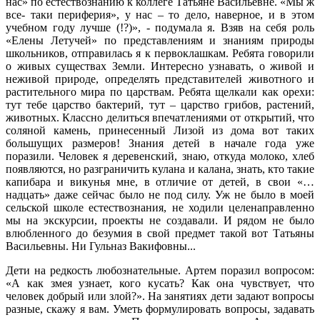
нас» по естествознанию к коллеге Татьяне Васильевне. «Мы ж
все- таки периферия», у нас – то дело, наверное, и в этом
учебном году лучше (!?)», - подумала я. Взяв на себя роль
«Елены Летучей» по представлениям и знаниям природы
школьников, отправилась я к первоклашкам. Ребята говорили
о живых существах Земли. Интересно узнавать, о живой и
неживой природе, определять представителей животного и
растительного мира по царствам. Ребята щелкали как орехи:
тут тебе царство бактерий, тут – царство грибов, растений,
животных. Классно делиться впечатлениями от открытий, что
соляной камень, принесенный Лизой из дома вот таких
большущих размеров! Знания детей в начале года уже
поразили. Человек я деревенский, знаю, откуда молоко, хлеб
появляются, но разграничить кулана и калана, знать, кто такие
капибара и викунья мне, в отличие от детей, в свои «…
надцать» даже сейчас было не под силу. Уж не было в моей
сельской школе естествознания, не ходили целенаправленно
мы на экскурсии, проекты не создавали. И рядом не было
влюбленного до безумия в свой предмет такой вот Татьяны
Васильевны. Ни Гульназ Вакифовны...
Дети на редкость любознательные. Артем поразил вопросом:
«А как змея узнает, кого кусать? Как она чувствует, что
человек добрый или злой?». На занятиях дети задают вопросы
разные, скажу я вам. Уметь формулировать вопросы, задавать