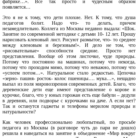
фабрике…». Все так просто и чудесным образом
появляется…
Это я не к тому, что дети плохие. Нет. К тому, что душа
педагогов болит. Надо что- то делать, причем
незамедлительно. Коллега из Москвы недавно выдала: «Шок.
Занятие по современной методике с детьми 10- 12 лет. Прошу
нарисовать кленовый лист. Рисуют размытое, что- то среднее
между кленовым и березовым!». И дело не том, что
«рисовательные» способности средние. Просто нет
представления. Вообще об этом листочке, чуде природы.
Потому что постоянно на машинах, потому что некогда,
потому что проходим мимо, потому что неважно, потому что
«успеем потом…». Натуральное стало редкостью. Цепочка
«зерно- пашня- росток- колос пшеницы…. мука…», нещадно
выпал из поля мировоззрения современных детей. Благо, что
деревенские дети еще имеют представление о корове и
курочке, благо, что у юных горожан есть еще бабули – дедули
в деревнях, или подворье с курочками на даче. А если нет?
Так и останутся гаджеты и телефоны мерилом природы и
натуральности?
Как человек профессионально любопытный, по просьбе
педагога из Москвы (в разговоре чуть до пари не дошло)
решила я наведаться на занятие в объединение «Мир вокруг